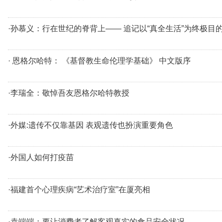
·孙慕义：行在世纪的脊背上—— 追记以“真全生活”为终极目
· 恩格尔哈特： 《基督教生命伦理学基础》 中文版序
·李瑞全：敬悼吾友恩格尔哈特教授
·外媒:遗传不仅靠基因 表观遗传也扮演重要角色
·外国人如何打疫苗
·福建首个心理疾病“艺术治疗室”在厦亮相
·袁端端：要让消费者了解客观真实的食品安全状况