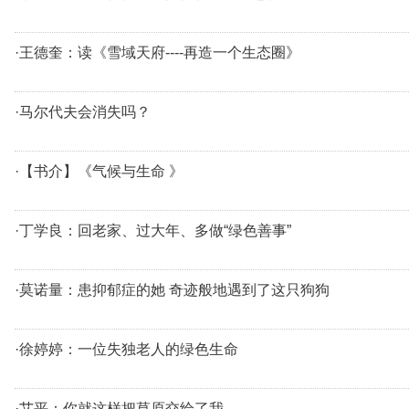
·王德奎：读《雪域天府----再造一个生态圈》
·马尔代夫会消失吗？
·【书介】《气候与生命 》
·丁学良：回老家、过大年、多做“绿色善事”
·莫诺量：患抑郁症的她 奇迹般地遇到了这只狗狗
·徐婷婷：一位失独老人的绿色生命
·艾平：你就这样把草原交给了我