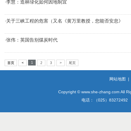
·李慧：造林绿化如何因地制宜
·关于三峡工程的危害（又名《黄万里教授，您能否安息》
·张伟：英国告别煤炭时代
1
首页
<
2
3
>
尾页
网站地图
Copyright © www.she-zhang.
电话：（025）8327249