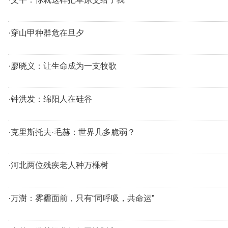
·穿山甲种群危在旦夕
·廖晓义：让生命成为一支牧歌
·钟洪发：绵阳人在硅谷
·克里斯托夫·毛赫：世界几多脆弱？
·河北两位残疾老人种万棵树
·万澍：雾霾面前，只有“同呼吸，共命运”