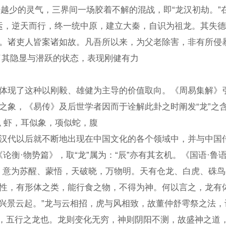
的灵气，三界间一场胶着不解的混战，即“龙汉初劫。”在道
，逆天而行，终一统中原，建立大秦，自识为祖龙。其失德
秦法。诸吏人皆案诸如故。凡吾所以来，为父老除害，
了其隐显与潜跃的状态，表现刚健有力
现了这种以刚毅、雄健为主导的价值取向。《周易集解》引《
之象，《易传》及后世学者因而于诠解此卦之时阐发“龙”之
”：“头似牛，角似鹿，眼似 
汉代以后就不断地出现在中国文化的各个领域中，并与中国
物势篇》，取“龙”属为：“辰”亦有其玄机。《国语·鲁语下
阳气动，意为苏醒、蒙悟，天破晓，万物明。天有仓龙、白虎
有形体之类，能行食之物，不得为神。何以言之，龙有体也。
龙兴景云起。”龙与云相招，虎与风相致，故董仲舒雩祭之法
，五行之龙也。龙则变化无穷，神则阴阳不测，故盛神之道，