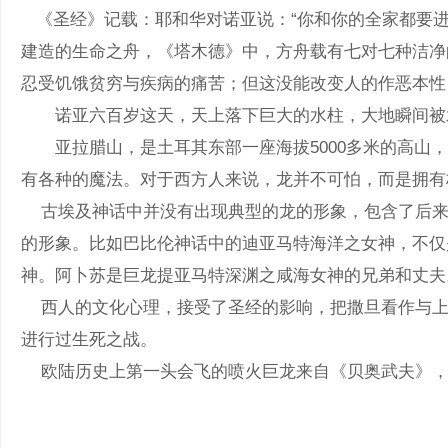
《圣经》记载：耶和华对诺亚说：“你和你的全家都要进
建造的生命之舟，《塔木德》中，方舟载有七对七种洁净
忍受饥饿贫穷与疾病的痛苦；但这没能改变人的作恶本性
诺亚六百岁这天，天上落下巨大的水柱，大地瞬间被水淹没
亚拉腊山，是土耳其东部一座海拔5000多米的高山，是
有各种的魔法。对于西方人来说，龙并不可怕，而是拥有
古埃及神话中并没有出现典型的龙的形象，包含
的形象。比如巴比伦神话中的迪亚马特海洋之女神，不仅是
神。阿卜苏是巨龙提亚马特深渊之咸海女神的兄弟和丈夫
西人的文化心理，接受了圣经的影响，把撒旦看作与上帝
进行过生死之战。
欧陆历史上第一头会飞的喷火巨龙来自《贝奥武夫》，这