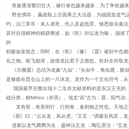
兽族逐渐繁衍壮大，修行者也越来越多，为了争抢越来越少
野史撰存， 嬴政取上古因果之大法器，为稳固皇道气运
约，法三章耳：杀人者死，伤人及盗抵罪。馀悉除去
其对自强精神的精辟阐述，如《乾》卦以龙为喻， 描述
积极奋发状态；同时，在《乾》《豫》《震》诸卦中也都体
化之物。能飞能潜，故借龙比君子之德也。乾卦全卦取龙
《尔雅翼》总结为龙象“九似
是修炼在昆仑山上的一只冰龙。龙作为一个文化符号，从
我国最早完整出现十二生肖文献资料的是东汉王充的《论衡·
础分类，称Mihira（米琪）。地支“辰”古为：晨，
龙有形，有形则行，行则食，食则物之性也。天地之性，
《易》曰：“云从龙，风从虎。”又言：“虎啸谷风至，
道家以龙气腾腾为名，盛神法五龙 ；陶弘景注：“五龙