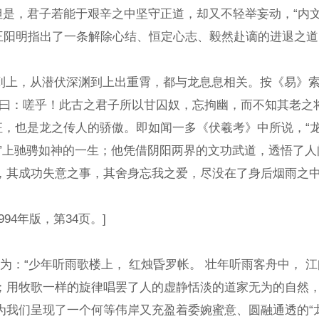
，君子若能于艰辛之中坚守正道，却又不轻举妄动，“内文明
中的王阳明指出了一条解除心结、恒定心志、毅然赴谪的进退
”，从下到上，从潜伏深渊到上出重霄，都与龙息息相关。按《
曰：嗟乎！此古之君子所以甘囚奴，忘拘幽，而不知其老之将
象征，也是龙之传人的骄傲。即如闻一多《伏羲考》中所说，“
路”上驰骋如神的一生；他凭借阴阳两界的文功武道，透悟了
，其成功失意之事，其舍身忘我之爱，尽没在了身后烟雨之中
4年版，第34页。]
：“少年听雨歌楼上， 红烛昏罗帐。 壮年听雨客舟中， 江
牧歌一样的旋律唱罢了人的虚静恬淡的道家无为的自然，那
我们呈现了一个何等伟岸又充盈着委婉蜜意、圆融通透的“龙