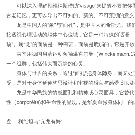
可以深入理解勒维纳斯借助“visage”来提醒不要把你看
古老记忆，更可以导出不可知的、新的、不可预期的意义，
龙是中国人的“象”与“面孔”，是中国人的希斯尤。我们的
接透视心理活动的躯体中心位域，它是一种特殊的话语，
貌”。属“龙”的面貌是一种需要，面貌是脆弱的，它是开
莱辛用德国启蒙运动领袖温克尔曼（Winckelmann,
一个组群，包括伟大而沉静的心灵。
身体与世界的关系，通过“面孔”把身体隐身，而又处于
受，是对于身体延伸构思设计和审视的感官与感受质以及
龙是中华民族的情感面孔和精神或心灵面具，它替代了我
性（corporéité)和生命性的显现，是华夏血缘身体同
叁 利维坦与“亢龙有悔”