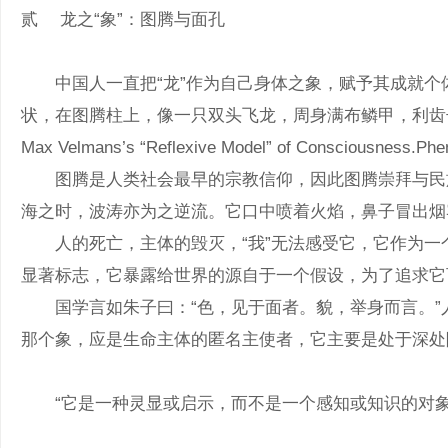
贰 龙之“象”：图腾与面孔
中国人一直把“龙”作为自己身体之象，赋予其成就个体的
状，在图腾柱上，像一只双头飞龙，周身满布鳞甲，利齿长须，不断喷火；
Max Velmans’s “Reflexive Model” of Consciousness.Phen
图腾是人类社会最早的宗教信仰，因此图腾崇拜与民族心理
海之时，波涛亦为之逆流。它口中喷着火焰，鼻子冒出烟雾
人的死亡，主体的毁灭，“我”无法感受它，它作为一个最后
显著标志，它暴露给世界的源自于一个假设，为了追求它
国学言如朱子曰：“色，见于面者。貌，举身而言。”人之
那个象，应是生命主体的匿名主使者，它
“它是一种灵显或启示，而不是一个感知或知识的对象。”