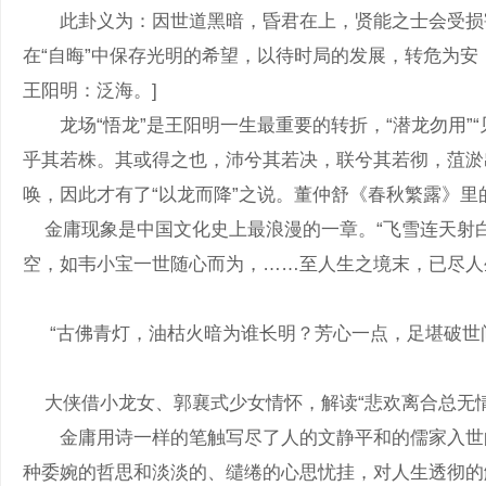
此卦义为：因世道黑暗，昏君在上，贤能之士会受损害，
在“自晦”中保存光明的希望，以待时局的发展，转危为
王阳明：泛海。]
龙场“悟龙”是王阳明一生最重要的转折，“潜龙勿用”“
乎其若株。其或得之也，沛兮其若决，联兮其若彻，菹淤
唤，因此才有了“以龙而降”之说。董仲舒《春秋繁露》里
金庸现象是中国文化史上最浪漫的一章。“飞雪连天射白
空，如韦小宝一世随心而为，……至人生之境末，已尽人
“古佛青灯，油枯火暗为谁长明？芳心一点，足堪破世间万般
大侠借小龙女、郭襄式少女情怀，解读“悲欢离合总无情，
金庸用诗一样的笔触写尽了人的文静平和的儒家入世的
种委婉的哲思和淡淡的、缱绻的心思忧挂，对人生透彻的