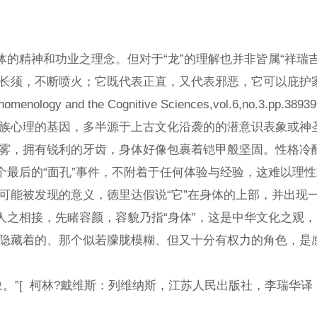
精神和功业之理念。但对于“龙”的理解也并非皆属“祥瑞吉
它既代表正直，又代表邪恶，它可以庇护家庭平安和战争胜利，而又可导致死
omenology and the Cognitive Sciences,vol.6,no.3.pp.38939
的基因，多半源于上古文化沿袭的的潜意识表象或神圣禁物的附
，拥有锐利的牙齿，身体好像包裹着铠甲般坚固。性格冷酷无
的“面孔”事件，不附着于任何体验与经验，这难以理性或形而
可能被发现的意义，德里达假说“它”在身体的上部，并出现
相接，先睹容颜，容貌乃指“身体”，这是中华文化之观，即身
主要是处于深处隐藏着的、那个似若朦胧模糊
[ 柯林?戴维斯：列维纳斯，江苏人民出版社，李瑞华译，20