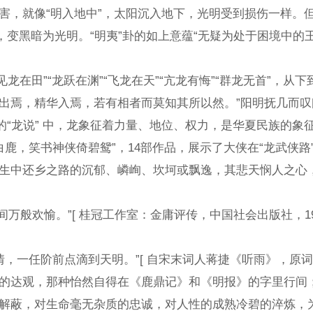
就像“明入地中”，太阳沉入地下，光明受到损伤一样。但是
安，变黑暗为光明。“明夷”卦的如上意蕴“无疑为处于困境
见龙在田”“龙跃在渊”“飞龙在天”“亢龙有悔”“群龙无首
出焉，精华入焉，若有相者而莫知其所以然。”阳明抚几而叹
的“龙说” 中，龙象征着力量、地位、权力，是华夏民族的
鹿，笑书神侠倚碧鸳”，14部作品，展示了大侠在“龙武侠
生中还乡之路的沉郁、嶙峋、坎坷或飘逸，其悲天悯人之心
欢愉。”[ 桂冠工作室：金庸评传，中国社会出版社，199
一任阶前点滴到天明。”[ 自宋末词人蒋捷《听雨》，原词为
达观，那种怡然自得在《鹿鼎记》和《明报》的字里行间；用
解蔽，对生命毫无杂质的忠诚，对人性的成熟冷碧的淬炼，为