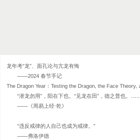
龙年考“龙”、面孔论与亢龙有悔
——2024 春节手记
The Dragon Year：
“潜龙勿用”，阳在下也。“见龙在田”，德之普也。……
——《周易上经·乾》
“违反戒律的人自己也成为戒律。”
——弗洛伊德