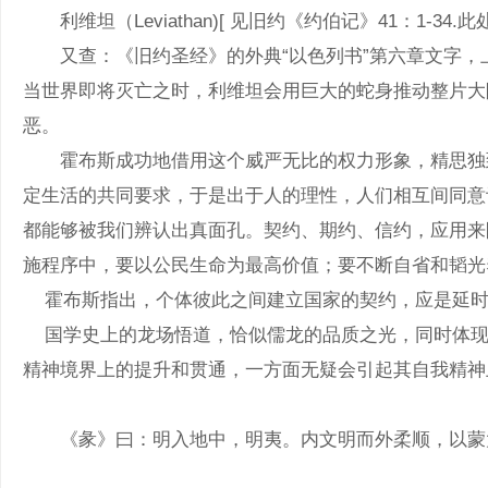
利维坦（Leviathan)[ 见旧约《约伯记》41：
又查：《旧约圣经》的外典“以色列书”第六章文字，上
当世界即将灭亡之时，利维坦会用巨大的蛇身推动整片大
恶。 上帝创
霍布斯成功地借用这个威严无比的权力形象，精思独到，
定生活的共同要求，于是出于人的理性，人们相互间同意
都能够被我们辨认出真面孔。契约、期约、信约，应用来限制统治者的权力
施程序中，要以公民生命为
霍布斯指出，个体彼此之间建立国家的契约，应是延时交割的所
国学史上的龙场悟道，恰似儒龙的品质之光，同时体现心
精神境界上的提升和贯通，一方面无疑会引起其自我精神
《彖》曰：明入地中，明夷。内文明而外柔顺，以蒙大难，