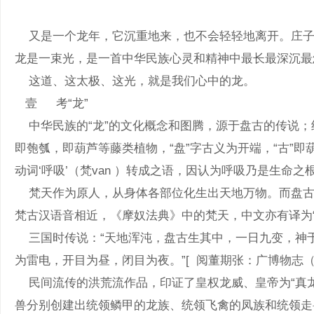
又是一个龙年，它沉重地来，也不会轻轻地离开。庄子“逍
龙是一束光，是一首中华民族心灵和精神中最长最深沉最悠
这道、这太极、这光，就是我们心中的龙。
壹 考“龙”
中华民族的“龙”的文化概念和图腾，源于盘古的传说；
即匏瓠，即葫芦等藤类植物，“盘”字古义为开端，“古”即葫
动词‘呼吸’（梵van ）转成之语，因认为呼吸乃是生
梵天作为原人，从身体各部位化生出天地万物。而盘古正是
梵古汉语音相近，《摩奴法典》中的梵天，中文亦有译为“盘
三国时传说：“天地浑沌，盘古生其中，一日九变，神于天
为雷电，开目为昼，闭目为夜。”[ 阅董期张：广博物志
民间流传的洪荒流作品，印证了皇权龙威、皇帝为“真龙
兽分别创建出统领鳞甲的龙族、统领飞禽的凤族和统领走