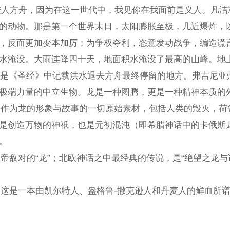
人方舟，因为在这一世代中，我见你在我面前是义人。凡洁净
的动物。那是第一个世界末日，太阳膨胀至极，几近爆炸，
，反而更加变本加厉；为争权夺利，恣意发动战争，编造谎言
。大雨连降四十天，地面积水淹没了最高的山峰。地上所有的
《圣经》中记载洪水退去方舟最终停留的地方。弗吉尼亚州里
极端力量的中立生物。龙是一种图腾，更是一种精神本质的
了后来作为龙的形象与故事的一切原始素材，包括人
创造万物的神祇，也是元初混沌（即希腊神话中的卡俄斯龙）的化
。
敌对的“龙”；北欧神话之中最经典的传说，是“绝望之龙
是一本由凯尔特人、盎格鲁-撒克逊人和丹麦人的鲜血所谱写