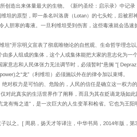
龙，是耶和华所创造出来体量最大的生物。《新约圣经：启示录》
坦的原型，即一条名叫洛唐（Lotan）的七头蛇，后被邪
是令人胆寒的毒液。一旦利维坦受到伤害，这些毒液就会迅速
、难以杀死的怪
开宗明义宣表了彻底唯物论的自然观、生命哲学理念以及“大
由多人组成的集体，这个人或集体能把大家的意志化为一个意
暂时“悬搁 ”[ Depraz,N.1999.The Phenomeno
晦，勿要称王称霸，这一条“
民赋予的，绝对权力是可怕的、危险的，人民的信任是确立这一权力
不仅对此真实的生活世界作了阐释，而且为其在贬谪龙场如此困
“亢龙有悔之道”，是一次巨大的人生变革和检省。它也为王
。[ 周易，扬天才等译注，中华书局，2014年版，第32