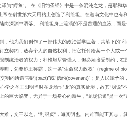
1-34.此处译为“鳄鱼”。]在《旧约圣经》中是一条混沌之
帝在创世第六天用粘土创造了利维坦。在迦南文化中也有利维
陆向深渊中滑落。 利维坦身上流淌的不是普通的血液，而
造了这个巨大的
他为我们创作了一部伟大的政治哲学巨著，其笔下的“利维坦”
订立契约，放弃个人的自然权利，把它托付给某一个人或一个
；利维坦尽管强大，但必须接受制约，在国家意志和人民体张力无法调节时，必须
最高价值；要不断自省和韬光养
谓“期约(pact)”或“信约(covenant)”；是人
学之圣王阳明当时在龙场悟“龙”的真实处境，故其“臆说”
上的巨大蜕变，无异于一场身心的新生，“龙场悟道”是一次
文王以之。“利艰贞”，晦其明也。内难而能正其志，箕子以之