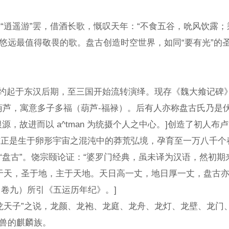
遥游”罢，借酒长歌，慨叹天年：“不食五谷，吮风饮露；乘云
远最值得敬畏的歌。盘古创造时空世界，如同“要有光”的圣言
约起于东汉后期，至三国开始流转演绎。现存《魏大飨记碑》
芦，寓意多子多福（葫芦-福禄）。后有人亦称盘古氏乃是伏羲的
命之根源，故进而以 a^tman 为统摄个人之中心。]创造
生于卵形宇宙之混沌中的莽荒弘境，孕育至一万八千个春秋，
古”。饶宗颐论证：“婆罗门经典，虽未译为汉语，然初期来华僧
，圣于地，主于天地。天日高一丈，地日厚一丈，盘古亦长一
（卷九）所引《五运历年纪》。]
天子”之说，龙颜、龙袍、龙庭、龙舟、龙灯、龙壁、龙门、
兽的麒麟族。