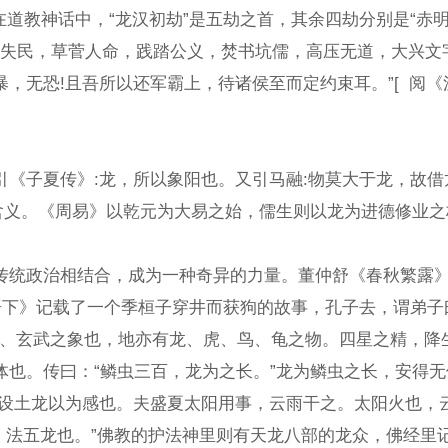
教神话中，“龙汉初劫”是五劫之首，其余四劫分别是“赤明
失民，草菅人命，践踏公义，焚书坑儒，高压无道，大兴文字
非有所侵暴，无恐!且吾所以还军霸上，待诸侯至而定
子夏传》:龙，所以象阳也。又引马融:物莫大于龙，故借龙
含义。《周易》以乾元为大易之始，儒生则以龙为进德修业
虾，耳似象，项似蛇，腹 虎须、
传统政治相结合，成为一种奇异的力量。董仲舒《春秋繁露》
》记载了一个季桓子穿井而获狗的故事，孔子去，谓弟子曰：“龙
、硃鸟、玄武之象也，地亦有龙、虎、鸟、龟之物。四星之精
传曰：“鳞虫三百，龙为之长。”龙为鳞虫之长，安得无体
，设土龙以为感也。夫盛夏太阳用事，云雨干之。太阳火也，
法五龙也。”佛教的护法神里则有天龙八部的龙众，佛经里记