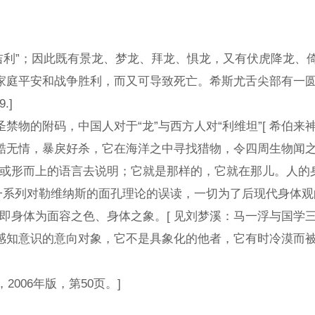
利”；因此既有景龙、梦龙、拜龙、惧龙，又有伏虎降龙、倚天
亡。希斯尤舌尖部有一圆形孔洞，表示女子佩戴饰物所用，以美化人的面孔。原
9.]
码，中国人对于“龙”与西方人对“利维坦”[ 希伯来神话中
情，暴戾好杀，它在海洋之中寻找猎物，令四周生物闻之色变
上的语言去说明；它就是那样的，它就在那儿。人的身体之“象”
一系列对勒维纳斯的面孔理论的误读，一切为了后现代身体
体为面容之色、身体之象。[ 见刘梦溪：马一浮与国学三联
、但又十分有权力的角色，是感知意识的意
06年版，第50页。]