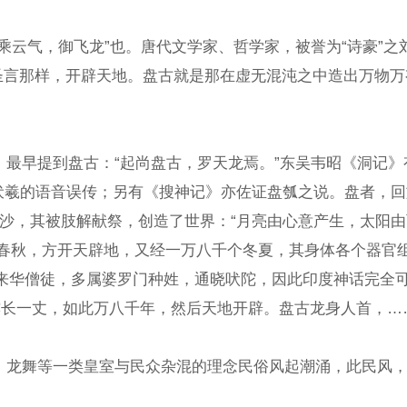
气，御飞龙”也。唐代文学家、哲学家，被誉为“诗豪”之刘
那样，开辟天地。盘古就是那在虚无混沌之中造出万物万有的“
最早提到盘古：“起尚盘古，罗天龙焉。”东吴韦昭《洞记》
语音误传；另有《搜神记》亦佐证盘瓠之说。盘者，回旋，盘绕，屈
了初人布卢沙，其被肢解献祭，创造了世界：“月亮由心意产生
方开天辟地，又经一万八千个冬夏，其身体各个器官组织化生
徒，多属婆罗门种姓，通晓吠陀，因此印度神话完全可以通过东
丈，如此万八千年，然后天地开辟。盘古龙身人首，……开目成
龙舞等一类皇室与民众杂混的理念民俗风起潮涌，此民风，