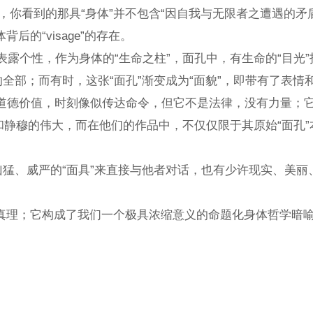
的那具“身体”并不包含“因自我与无限者之遭遇的矛盾本性”，面
“visage”的存在。
个性，作为身体的“生命之柱”，面孔中，有生命的“目光”投射
的全部；而有时，这张“面孔”渐变成为“面貌”，即带有了
道德价值，时刻像似传达命令，但它不是法律，没有力量；它是
纯和静穆的伟大，而在他们的作品中，不仅仅限于其原始“面孔”本
、威严的“面具”来直接与他者对话，也有少许现实、美丽、
它构成了我们一个极具浓缩意义的命题化身体哲学暗喻。如果