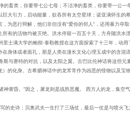
的畜类，你要带七公七母；不洁净的畜类，你要带一公一母；空
以巨大引力，启动能量，欲吞所有太空星球；诺亚满怀生的
，为恶行辩解，他们非但没有“爱你的邻人”，还用暴力夺
活物均被灭绝。洪水停留一百五十天，方舟随洪水漂流，最后
士满大学的鲍彻·泰勒教授在这方面探索了十三年，动用了卫
外在身体或者面孔，那是人类在漫长文化心理玉成中的含混
类的毁灭，荷鲁斯与赛特的对抗，以及太阳之翼。古
身。古希腊神话中的龙常常作为凶恶的怪物以及宝物的看守者出
与诸神黄昏。”因之，屠龙则是战胜恶魔。 西方人的龙，集
的史诗；贝奥武夫一生打了三场仗，最后一仗是与喷火飞龙