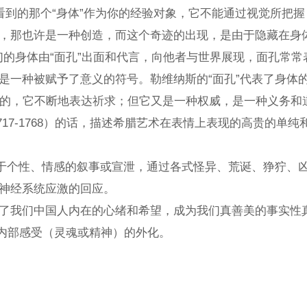
到的那个“身体”作为你的经验对象，它不能通过视觉所把握，你看到
那也许是一种创造，而这个奇迹的出现，是由于隐藏在身体背后的
身体由“面孔”出面和代言，向他者与世界展现，面孔常常表露
是一种被赋予了意义的符号。勒维纳斯的“面孔”代表了身体
放的，它不断地表达祈求；但它又是一种权威，是一种义务和
1717-1768）的话，描述希腊艺术在表情上表现的高贵的单
个性、情感的叙事或宣泄，通过各式怪异、荒诞、狰狞、凶猛
神经系统应激的回应。
们中国人内在的心绪和希望，成为我们真善美的事实性真理；
一的内部感受（灵魂或精神）的外化。