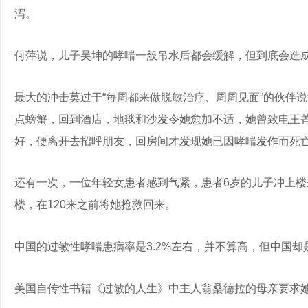
泻。
何萍说，儿子吴坤的哮喘一般吊水后都会缓解，但到底会造
最大的冲击莫过于“每周都来做脱敏治疗、周周见面”的伙伴
点螃蟹，回到酒店，地毯和沙发令她愈加不适，她曾致电王
好，便离开去招呼朋友，回房间才发现她已因哮喘发作而死
还有一次，一位年轻女患者感到气紧，患者6岁的儿子冲上楼
楼，在120来之前将她抢救回来。
中国的过敏性哮喘患病率是3.2%左右，并不算高，但中国
美国自传性书籍《过敏的人生》中主人翁桑德拉的母亲要求