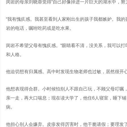
闵岩的母亲刘晓蓉觉得“自己好像掉进一片巨大的湖水中，努
“我有愧疚感。我甚至看到人家刚出生的孩子我都嫉妒。我的
岩的电话，嘱咐吃药或是吃水果。
闵岩不希望父母有愧疚感。“眼睛看不清，没关系，我可以打
和人格。
他迫切想有归属感。高中时发现生物老师也过敏，居然很开
他想表现得合群。小时候怕别人不跟自己玩，不顾父母叮嘱
亲一走，再大口喘息；现在读大学了，他住6人寝室，睡下
病。
他担心别人会嫌弃。皮疹发得厉害时，他干脆请假；要理发