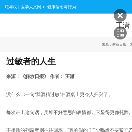
蛇与杖 | 医学人文网 > 健康信念与行为
王潇
来源：解放日报 发布时间
过敏者的人生
来源：《解放日报》
作者：
王潇
没什么比一句“我酒精过敏”在酒桌上更令人扫兴了。
每次讲出这句话，吴坤不好意思的表情都让它显得更像托辞
不相熟的列席者则往往回应，“真的假的？”“少喝点不要紧吧?