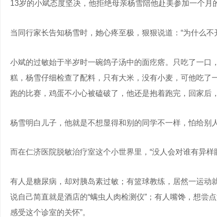
13岁的小斌态度坚决，他拒绝母亲杨雪陪他赴美参加一个月
当同行家长告知杨雪时，她心疼至极，狠狠说道：“为什么不
小斌的过敏始于半岁时一碗鸽子汤中的面疙瘩。只吃了一口
糕，杨雪仔细检查了配料，只有大米，没有小麦，可他吃了一
跑的比赛，鸡蛋不小心被磕破了，他还是抱着跑完，回家后
杨雪明白儿子，他就是不想显得和别的同学不一样，怕给别
而在仁济医院脱敏治疗室这个小世界里，“没人会对谁有异样
有人是糖尿病，却对胰岛素过敏；有篮球教练，居然一运动
说自己简直就是酒店的“螨虫人肉检测仪”；有人嘴馋，想尝点
感受这个诊室的关怀”。