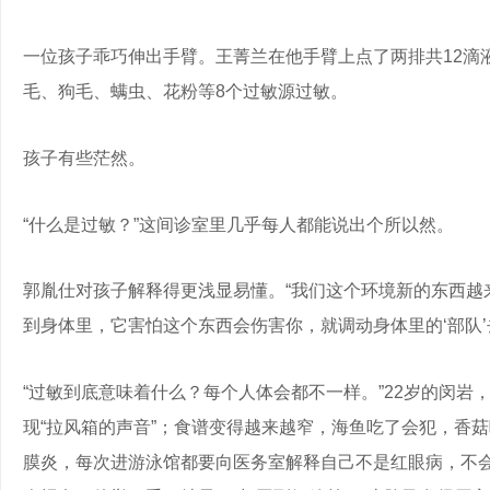
一位孩子乖巧伸出手臂。王菁兰在他手臂上点了两排共12滴
毛、狗毛、螨虫、花粉等8个过敏源过敏。
孩子有些茫然。
“什么是过敏？”这间诊室里几乎每人都能说出个所以然。
郭胤仕对孩子解释得更浅显易懂。“我们这个环境新的东西
到身体里，它害怕这个东西会伤害你，就调动身体里的‘部队
“过敏到底意味着什么？每个人体会都不一样。”22岁的闵岩
现“拉风箱的声音”；食谱变得越来越窄，海鱼吃了会犯，香
膜炎，每次进游泳馆都要向医务室解释自己不是红眼病，不