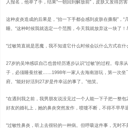
人报名，他举了手，结果“一朝回到解放前”，皮肤又发得厉
这种皮炎造成的后果是，“抬一下手都会感到皮肤在撕裂”，
睡。“这种时候我就选定一个范围，今天我就放弃这一块了！
“过敏简直就是恶魔，我不知道它什么时候会以什么方式在什
27岁的吴坤感叹自己也曾经历逐步认识“过敏”的过程。母亲
子，必须睡蚕丝被……1998年一家人去海南游玩，第一次
府。“能好好活到27岁是件幸运的事了。”他笑。
“在遇到我之前，我男朋友说没见过一个人能一下子把一整包
好友的婚礼上，她的鼻炎突然发作，喷嚏不断，不得不早早
“过敏性鼻炎，听上去很轻的一种病。但呼吸这件事，无时不