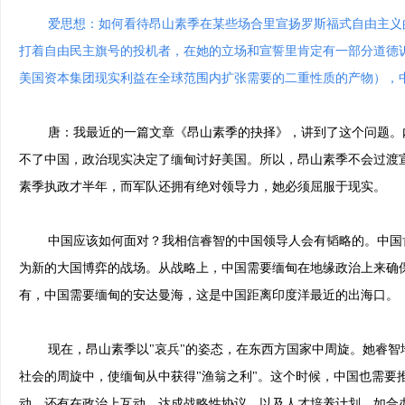
爱思想：如何看待昂山素季在某些场合里宣扬罗斯福式自由主义
打着自由民主旗号的投机者，在她的立场和宣誓里肯定有一部分道德
美国资本集团现实利益在全球范围内扩张需要的二重性质的产物），
唐：我最近的一篇文章《昂山素季的抉择》，讲到了这个问题。内
不了中国，政治现实决定了缅甸讨好美国。所以，昂山素季不会过渡
素季执政才半年，而军队还拥有绝对领导力，她必须屈服于现实。
中国应该如何面对？我相信睿智的中国领导人会有韬略的。中国肯
为新的大国博弈的战场。从战略上，中国需要缅甸在地缘政治上来确保
有，中国需要缅甸的安达曼海，这是中国距离印度洋最近的出海口。
现在，昂山素季以"哀兵"的姿态，在东西方国家中周旋。她睿智
社会的周旋中，使缅甸从中获得"渔翁之利"。这个时候，中国也需要
动，还有在政治上互动，达成战略性协议，以及人才培养计划，如合