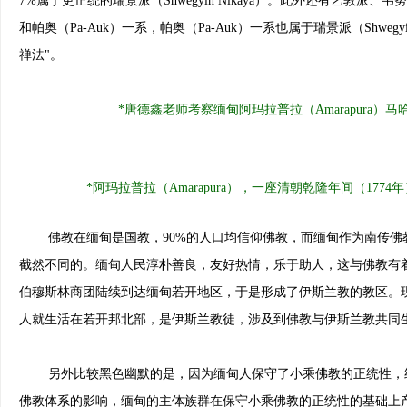
7%属于更正统的瑞景派（Shwegyin Nikaya）。此外还有艺敦
和帕奥（Pa-Auk）一系，帕奥（Pa-Auk）一系也属于瑞景派（Shwegyi
禅法"。
*唐德鑫老师考察缅甸阿玛拉普拉（Amarapura）马哈伽
*阿玛拉普拉（Amarapura），一座清朝乾隆年间（1
佛教在缅甸是国教，90%的人口均信仰佛教，而缅甸作为南传佛
截然不同的。缅甸人民淳朴善良，友好热情，乐于助人，这与佛教有着
伯穆斯林商团陆续到达缅甸若开地区，于是形成了伊斯兰教的教区。现在，缅
人就生活在若开邦北部，是伊斯兰教徒，涉及到佛教与伊斯兰教共同
另外比较黑色幽默的是，因为缅甸人保守了小乘佛教的正统性，结
佛教体系的影响，缅甸的主体族群在保守小乘佛教的正统性的基础上产