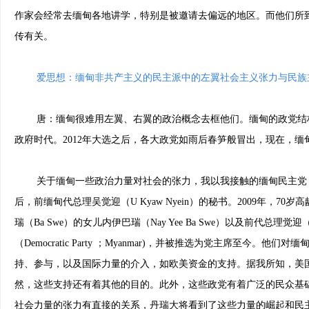
作家会经常去缅甸各地讲学，特别是被邀请去偏远的地区。而他们所
传有关。
爱思想：缅甸非共产主义的民主派中的左翼社会主义张力与民族主义
唐：缅甸很难用左翼、右翼的政治概念去框他们。缅甸的政党结构很复杂
政府时代。2012年大选之后，各大政党如雨后春笋般冒出，现在，缅
关于缅甸一些政治力量对社会的张力，我以我接触的缅甸民主党（Democratic
后，前缅甸代总理吴觉迎（U Kyaw Nyein）的秘书。2009年，70岁高龄
瑞（Ba Swe）的女儿内伊巴瑞（Nay Yee Ba Swe）以及前代总理觉迎（
（Democratic Party ；Myanmar)，并被推选为党主席
持、参与，以及国际力量的介入，如欧美资金的支持。据我所知，美国
然，这些支持还有着其他的目的。此外，这些政党有着广泛的民众基
社会力量的张力有直接的关系，丹瑞大将看到了这些力量的崛起和民