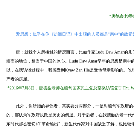
*唐德鑫老师
爱思想：似乎在你《访缅日记》中出现的人员都是"亲中"的政
唐：就我个人所接触的情况而言，比如作家Ludu Daw Amar的儿子Kyaw 
崇高的地位，相当于中国的冰心。Ludu Daw Amar早年的思想是亲
以，在我访谈过程中，我感受到Kyaw Zan Hla是受他母亲影响的
产者的房屋。
*2016年7月8日，唐德鑫老师在缅甸国家民主党总部采访该党U Thu W
此外，你所指的异议者，其实要分两部分，一是对缅甸军政府的异
的，都认为军政府执政是历史的倒退。对于后者，在我接触的老一代
东时代那么密切和"革命输出"，新生代作家对中国缺乏了解，也比较