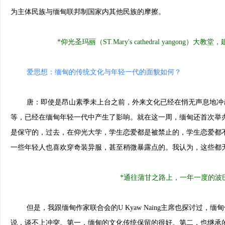
为主体民族与缅甸联邦制国家内其他民族的摩擦。
*
仰光圣玛丽（ST.Mary's cathedral yang
爱思想：缅甸的传统文化与年轻一代的面貌如何？
唐：即使是昂山素季未上台之前，外来文化已经在悄无声息地冲击
等，已经在缅甸年轻一代中产生了影响。就在这一周，缅甸还首次举
是保守的，过去，在仰光大学，学生恋爱都是被禁止的，学生恋爱都
一些年轻人也喜欢穿奇装异服，甚至稍微暴露点的。我认为，这些都
*通往蒲甘之路上，一年一度的波巴山
但是，我跟缅甸作家联合会的U Kyaw Naing主席也探讨过，
说，谈不上冲突。第一，缅甸的文化传统保留的很好。第二，也继承