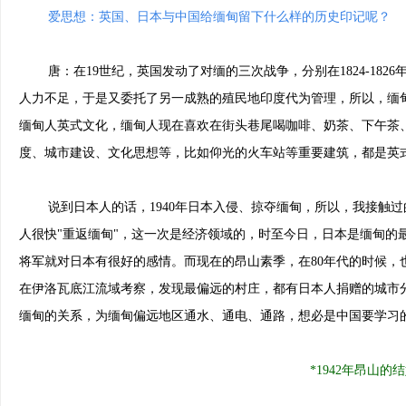
爱思想：英国、日本与中国给缅甸留下什么样的历史印记呢？
唐：在19世纪，英国发动了对缅的三次战争，分别在1824-1826
人力不足，于是又委托了另一成熟的殖民地印度代为管理，所以，缅
缅甸人英式文化，缅甸人现在喜欢在街头巷尾喝咖啡、奶茶、下午茶
度、城市建设、文化思想等，比如仰光的火车站等重要建筑，都是英
说到日本人的话，1940年日本入侵、掠夺缅甸，所以，我接触过
人很快"重返缅甸"，这一次是经济领域的，时至今日，日本是缅甸的
将军就对日本有很好的感情。而现在的昂山素季，在80年代的时候
在伊洛瓦底江流域考察，发现最偏远的村庄，都有日本人捐赠的城市
缅甸的关系，为缅甸偏远地区通水、通电、通路，想必是中国要学习
*1942年昂山