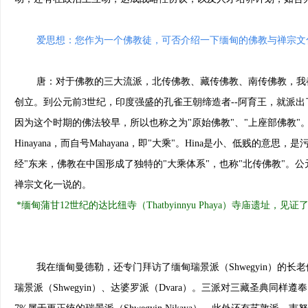
爱思想：您作为一个佛教徒，可否介绍一下缅甸的佛教与禅宗文
唐：对于佛教的三大流派，北传佛教、藏传佛教、南传佛教，我都
创立。到公元前3世纪，印度强盛的孔雀王朝缔造者--阿育王，就派
因为这个时期的佛法较早，所以也称之为"原始佛教"、"上座部佛教"
Hinayana，而自号Mahayana，即"大乘"。Hina是小、低贱
经"东来，佛教在中国形成了独特的"大乘体系"，也称"北传佛教"。
禅宗文化一说的。
*缅甸蒲甘12世纪的达比纽寺（Thatbyinnyu Phaya）寺庙遗址
我在缅甸曼德勒，还专门拜访了缅甸瑞景派（Shwegyin）的长老们
瑞景派（Shwegyin）、达婆罗派（Dvara）。三派对三藏圣典同样遵奉