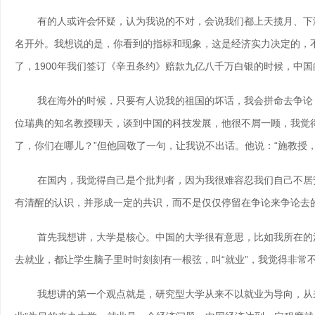
有的人或许会怀疑，认为我说的不对，会说我们都上天揽月、下海
名开外。我想说的是，你看到的指标和现象，这是经济实力决定的，
了，1900年我们签订《辛丑条约》赔款九亿八千万白银的时候，中
我在海外的时候，只要有人说我的祖国的坏话，我会拼命去争论，
位瑞典的知名教授聊天，谈到中国的科技发展，他很不屑一顾，我觉
了，你们在哪儿？”但他回敬了一句，让我说不出话。他说：“施教授
在国内，我觉得自己是个批判者，因为我很难容忍我们自己不居安
有清醒的认识，并形成一定的共识，而不是仅仅停留在争论来争论去
首先我想讲，大学是核心。中国的大学很有意思，比如我所在的清华
去就业，都让学生脑子里时时刻刻有一根弦，叫“就业”，我觉得非常
我想讲的第一个观点就是，研究型大学从来不以就业为导向，从来不