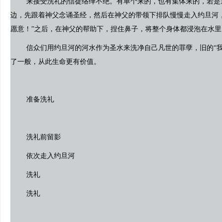
来接受洗礼的信徒络绎不绝。有单个来的，也有集体来的，若是
边，先跟着神父念诵圣经，然后在神父的带领下排队慢慢走入约旦河，
愿意！”之后，在神父的帮助下，捏住鼻子，将整个身体都浸泡在水里
信众们用约旦河的河水作为圣水来洗净自己凡世的罪孽，旧的“我
了一般，从此生命更有价值。
准备洗礼
洗礼前留影
依次走入约旦河
洗礼
洗礼