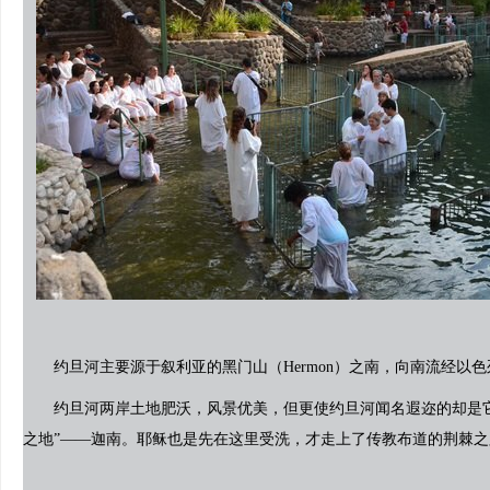
约旦河主要源于叙利亚的黑门山（Hermon）之南，向南流经以
约旦河两岸土地肥沃，风景优美，但更使约旦河闻名遐迩的却是它
之地”——迦南。耶稣也是先在这里受洗，才走上了传教布道的荆棘之