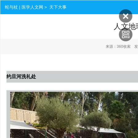
蛇与杖 | 医学人文网 > 天下大事
人文地
来源：360收索 发布时间
约旦河洗礼处