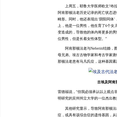
上周五，耶鲁大学医师欧文?布
阿肯那顿法老历史记录的死亡状态进
畸形。同时，他还表现出‘阴阳同体
上，他是一位男性，他生育了6个女
变造成的，导致他的体内将更多的男
位男性，但是长着女性体型。”
阿肯那顿法老与Nefertiti
母兄弟。埃古古物学家和考古学家唐
那顿法老患有马凡氏症，这种基因紊
古埃及阿肯
雷德福说，“但我必须承认以上观点
明研究的宾州州立大学的一位杰出教
其他研究显示，导致阿肯那顿法
症，或具有该综合症的遗传基因，从